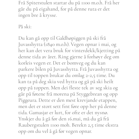
Frå Spiterstulen startar du på 1100 m.o.h. Frå her
går du på eigahand, for på denne ruta er det
ingen bre å krysse.
På ski:
Du kan gå opp til Galdhøpiggen på ski frå
Juvasshytta (1840 m.o.h). Vegen opnar i mai, og
her kan det vera bruk for vinterdekk/kjetting på
denne tida av året. Ring gjerne å forhøyr deg om
korleis vegen er. Det er bomveg og du kan
parkere bilen på Juvasshytta. Frå Juvasshytta og
opp til toppen brukar du omlag 2-2,5 time. Du
kan ta på deg skia ved hytta og gå på ski heilt
opp på toppen. Men dei fleste tek av seg skia og
går på føtene frå morena på Styggebrean og opp
Piggeura. Dette er den mest krevjande etappen,
men det er stort sett fint føre opp her på denne
tida. Gamasjar er lurt, for ofte er det nysnø.
Ynskjer du å gå før den 16.mai, må du gå frå
Raubergstulen 1100 moh. Berekn 2,5 time ekstra
opp om du vel å gå før vegen opnar.