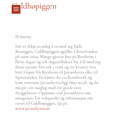
Galdhøpiggen
På føtene:
Det er ikkje uvanleg å ta med seg både
Besseggen, Galdhøpiggen og/eller Glittertinden
på same reisa. Mange gjestar bur på Bessheim i
fleire dagar, og tek dagsutflukter for å få med seg
desse turane. Det tek 1 time og tre kvarter (105
km) å kjøre frå Bessheim til Juvasshytta eller til
Spiterstulen. Da kjører du via Randsverk og
Lom sentrum. Juvasshytta ligg 1800 m.o.h. og du
må gå i eit tauglag med ein guide over
Styggebreen. Oppmøte ved Juvasshytta om
morgonen. For tidspunkt og informasjon om
turen til Galdhøpiggen, sjå på
www.juvasshytta.no